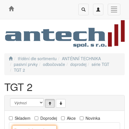
Toggle
Toggle
Toggle
search
navigation
navigati
třídění dle sortimentu
ANTÉNNÍ TECHNIKA
pasivní prvky
odbočovače
doprodej
série TGT
TGT 2
TGT 2
Skladem
Doprodej
Akce
Novinka