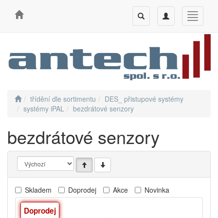
Toggle
Toggle
Toggle
search
navigation
navigati
třídění dle sortimentu
DES_ přistupové systémy
systémy iPAL
bezdrátové senzory
bezdrátové senzory
Skladem
Doprodej
Akce
Novinka
Doprodej