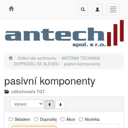
Toggle
Toggle
Toggle
search
navigation
navigati
třídění dle sortimentu
ANTÉNNÍ TECHNIKA
DOPRODEJ SE SLEVOU
pasivní komponenty
pasivní komponenty
odbočovače TGT
Skladem
Doprodej
Akce
Novinka