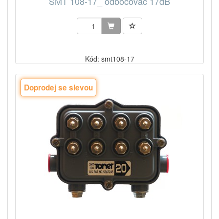
SMT 108-17_ odbočovač 17dB
Kód: smt108-17
Doprodej se slevou