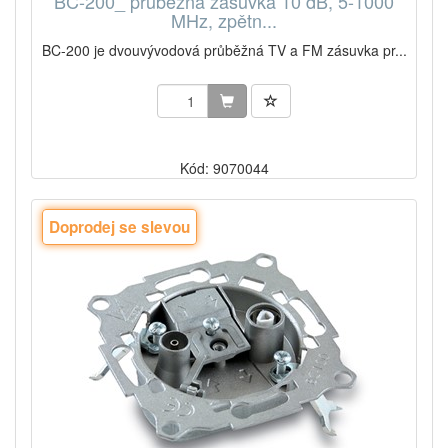
BC-200_ průběžná zásuvka 10 dB, 5-1000
MHz, zpětn...
BC-200 je dvouvývodová průběžná TV a FM zásuvka pr...
Kód: 9070044
Doprodej se slevou