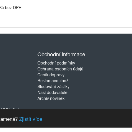
 Kč bez DPH
Obchodní informace
Obchodní podmínky
Ochrana osobních údajů
Ceník dopravy
Reklamace zboží
Sledování zásilky
Naši dodavatelé
Archiv novinek
©
ABRA Software a.s.
2019
 znamená?
Zjistit více