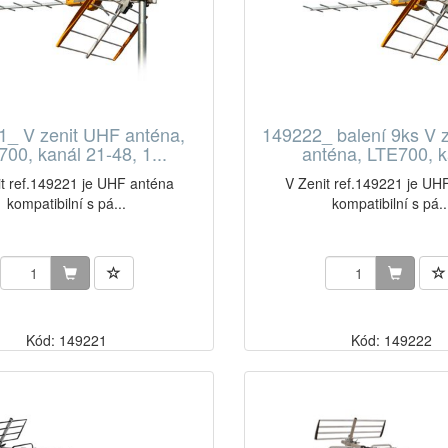
1_ V zenit UHF anténa,
149222_ balení 9ks V 
00, kanál 21-48, 1...
anténa, LTE700, k
t ref.149221 je UHF anténa
V Zenit ref.149221 je UH
kompatibilní s pá...
kompatibilní s pá..
Kód: 149221
Kód: 149222