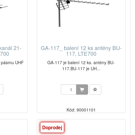
kanál 21-
GA-117_ balení 12 ks antény BU-
E700
117, LTE700
 v pásmu UHF
GA-117 je balení 12 ks. antény BU-
117.BU-117 je UH...
Kód: 90001101
Doprodej