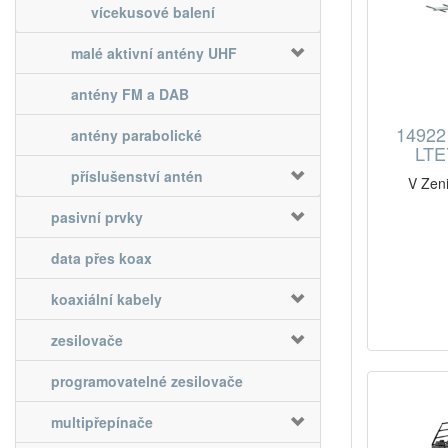
vícekusové balení
malé aktivní antény UHF
antény FM a DAB
14922
antény parabolické
LTE7
příslušenství antén
V Zeni
pasivní prvky
data přes koax
koaxiální kabely
zesilovače
programovatelné zesilovače
multipřepínače