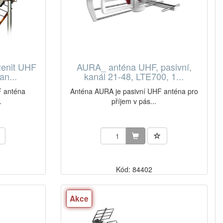
zenit UHF
AURA_ anténa UHF, pasivní,
an...
kanál 21-48, LTE700, 1...
F anténa
Anténa AURA je pasivní UHF anténa pro
.
příjem v pás...
Kód: 84402
Akce