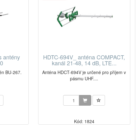
s antény
HDTC-694V_ anténa COMPACT,
00
kanál 21-48, 14 dB, LTE...
tén BU-267.
Anténa HDCT-694V je určené pro příjem v
pásmu UHF....
Kód: 1824