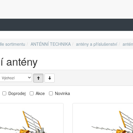
dle sortimentu
ANTÉNNÍ TECHNIKA
antény a příslušenství
anté
í antény
Doprodej
Akce
Novinka