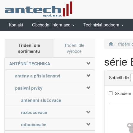
Kontakt
Obchodní informace
Technická podpora
třídění 
Třídění dle
Třídění dle
sortimentu
výrobce
série
ANTÉNNÍ TECHNIKA
antény a příslušenství
Seřadit dle
pasivní prvky
Skladem
anténnní slučovače
rozbočovače
odbočovače