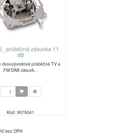
_ průběžná zásuvka 11
dB
e dvouvývodová průběžná TV a
FM/DAB zásuvk...
Kód: 9070041
 Kč bez DPH