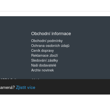
Obchodní informace
Obchodní podmínky
Ochrana osobních údajů
Ceník dopravy
Reklamace zboží
Sledování zásilky
Naši dodavatelé
Archiv novinek
©
ABRA Software a.s.
2019
 znamená?
Zjistit více