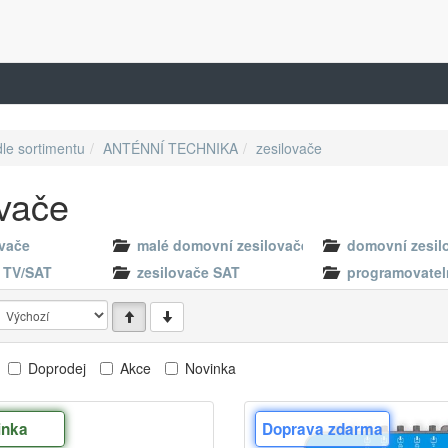
dle sortimentu
ANTÉNNÍ TECHNIKA
zesilovače
ovače
ovače
malé domovní zesilovače
domovní zesil
e TV/SAT
zesilovače SAT
programovateln
Doprodej
Akce
Novinka
inka
Doprava zdarma