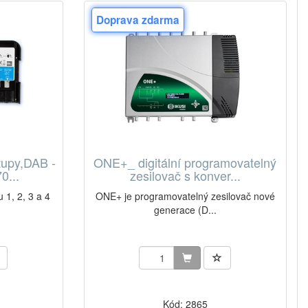
Doprava zdarma
tupy,DAB -
ONE+_ digitální programovatelný
0...
zesilovač s konver...
 1, 2, 3 a 4
ONE+ je programovatelný zesilovač nové
generace (D...
Kód: 2865