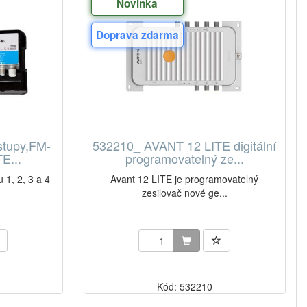
Novinka
Doprava zdarma
stupy,FM-
532210_ AVANT 12 LITE digitální
E...
programovatelný ze...
 1, 2, 3 a 4
Avant 12 LITE je programovatelný
zesilovač nové ge...
Kód: 532210