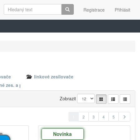
Registrace
Přihlásit
ovače
linkové zesilovače
é zes. a přísl.
Zobrazit
1
2
3
4
5
Novinka