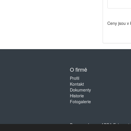
Ceny jsou v
O firmě
Profil
Kontakt
Dokumenty
Historie
Fotogalerie
Provozováno na
ABRA Eshop
. 