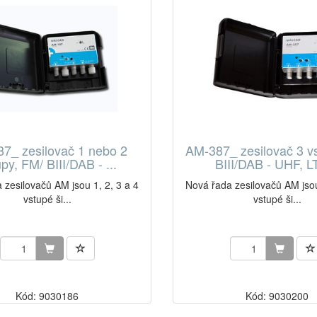
7_ zesilovač 1 nebo 2
AM-387_ zesilovač 3 v
py, FM/ BIII/DAB - ...
BIII/DAB - UHF, LT
 zesilovačů AM jsou 1, 2, 3 a 4
Nová řada zesilovačů AM jsou
vstupé ši...
vstupé ši...
Kód: 9030186
Kód: 9030200