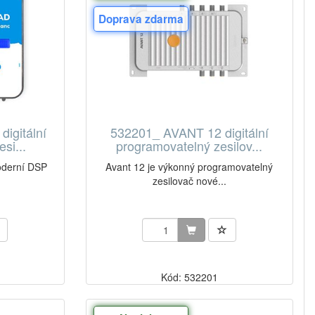
Doprava zdarma
igitální
532201_ AVANT 12 digitální
si...
programovatelný zesilov...
oderní DSP
Avant 12 je výkonný programovatelný
zesilovač nové...
Kód: 532201