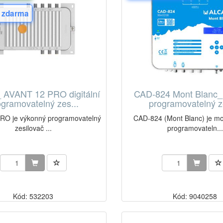
 zdarma
 AVANT 12 PRO digitální
CAD-824 Mont Blanc_ d
ogramovatelný zes...
programovatelný ze
PRO je výkonný programovatelný
CAD-824 (Mont Blanc) je m
zesilovač ...
programovateln...
Kód: 532203
Kód: 9040258