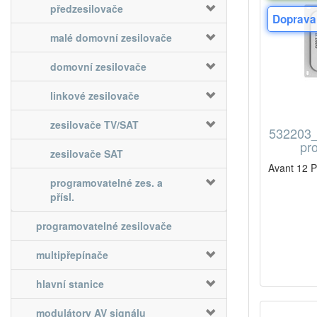
předzesilovače
Doprava
malé domovní zesilovače
domovní zesilovače
linkové zesilovače
zesilovače TV/SAT
532203_
pr
zesilovače SAT
Avant 12 
programovatelné zes. a
přísl.
programovatelné zesilovače
multipřepínače
hlavní stanice
modulátory AV signálu