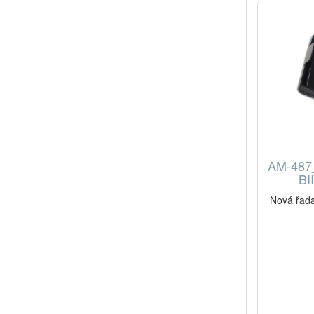
AM-487_
BI
Nová řada