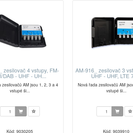
 zesilovač 4 vstupy, FM-
AM-916_ zesilovač 3 vs
II/DAB - UHF - UH...
UHF - UHF, LTE 7
 zesilovačů AM jsou 1, 2, 3 a 4
Nová řada zesilovačů AM jsou
vstupé ši...
vstupé ši...
Kód: 9030205
Kód: 9039910