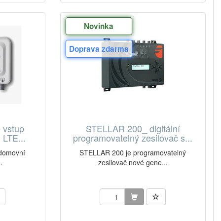
Novinka
Doprava zdarma
1 vstup
STELLAR 200_ digitální
 LTE...
programovatelný zesilovač s...
 domovní
STELLAR 200 je programovatelný
.
zesilovač nové gene...