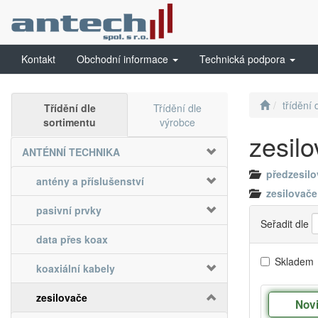
Kontakt
Obchodní informace
Technická podpora
třídění 
Třídění dle
Třídění dle
sortimentu
výrobce
zesil
ANTÉNNÍ TECHNIKA
předzesil
antény a příslušenství
zesilovač
pasivní prvky
Seřadit dle
data přes koax
Skladem
koaxiální kabely
zesilovače
Nov