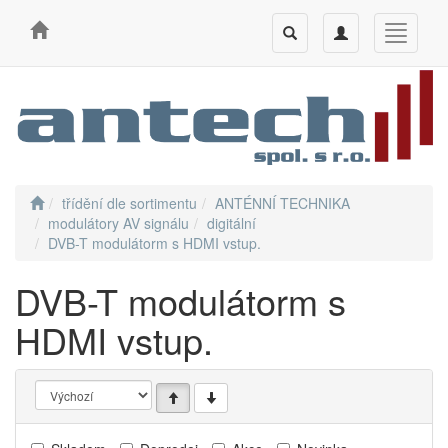
Toggle
Toggle
Toggle
search
navigation
navigati
třídění dle sortimentu
ANTÉNNÍ TECHNIKA
modulátory AV signálu
digitální
DVB-T modulátorm s HDMI vstup.
DVB-T modulátorm s
HDMI vstup.