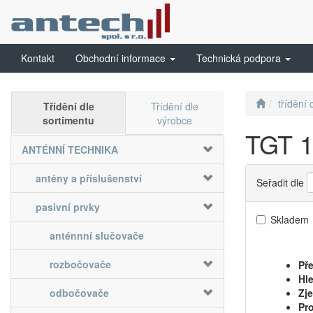
Kontakt
Obchodní informace
Technická podpora
třídění 
Třídění dle
Třídění dle
sortimentu
výrobce
TGT 
ANTÉNNÍ TECHNIKA
antény a příslušenství
Seřadit dle
pasivní prvky
Skladem
anténnní slučovače
rozbočovače
Pře
Hle
odbočovače
Zj
Pro