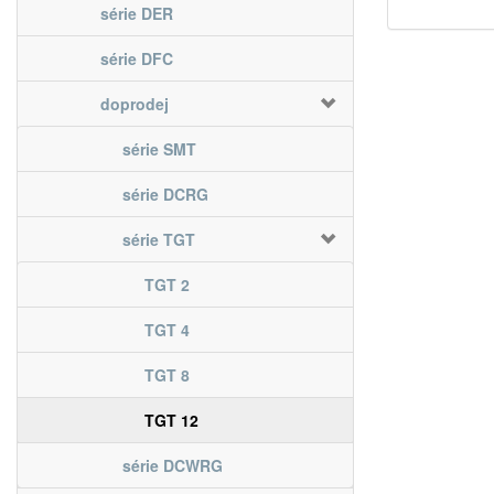
série DER
série DFC
doprodej
série SMT
série DCRG
série TGT
TGT 2
TGT 4
TGT 8
TGT 12
série DCWRG