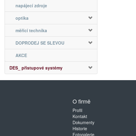
napájecí zdroje
optika
měřící technika
DOPRODEJ SE SLEVOU
AKCE
DES_ přistupové systémy
O firmě
Profil
Kontakt
Dokumenty
Historie
Fotogalerie