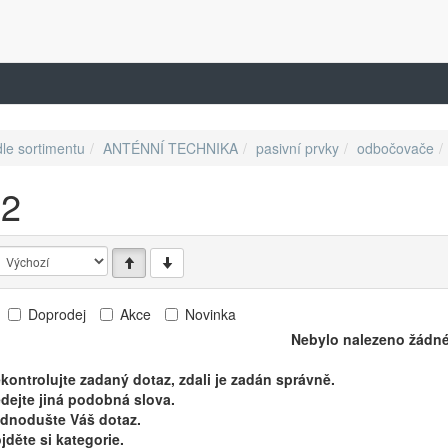
dle sortimentu
ANTÉNNÍ TECHNIKA
pasivní prvky
odbočovače
12
Doprodej
Akce
Novinka
Nebylo nalezeno žádné
kontrolujte zadaný dotaz, zdali je zadán správně.
dejte jiná podobná slova.
ednodušte Váš dotaz.
jděte si kategorie.