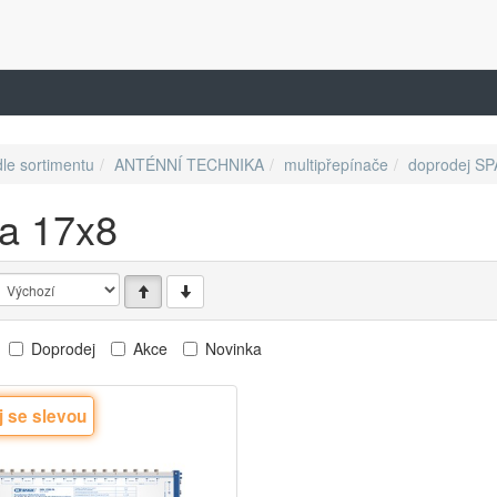
dle sortimentu
ANTÉNNÍ TECHNIKA
multipřepínače
doprodej S
a 17x8
Doprodej
Akce
Novinka
 se slevou