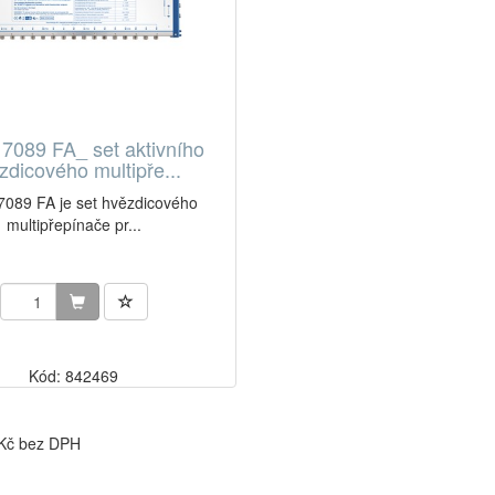
7089 FA_ set aktivního
zdicového multipře...
089 FA je set hvězdicového
multipřepínače pr...
Kód: 842469
 Kč bez DPH