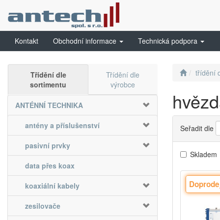
Kontakt
Obchodní informace
Technická podpora
třídění 
Třídění dle
Třídění dle
sortimentu
výrobce
hvězd
ANTÉNNÍ TECHNIKA
antény a příslušenství
Seřadit dle
pasivní prvky
Skladem
data přes koax
Doprodej
koaxiální kabely
zesilovače