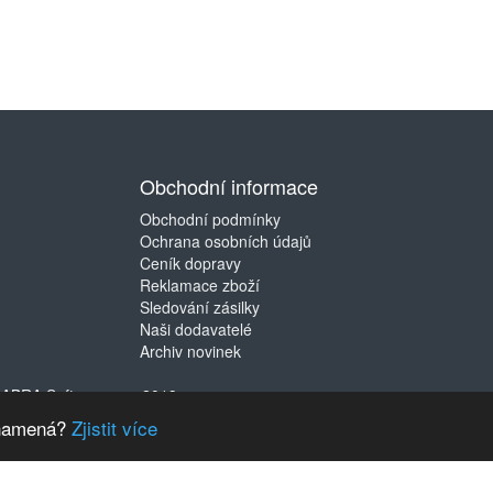
Obchodní informace
Obchodní podmínky
Ochrana osobních údajů
Ceník dopravy
Reklamace zboží
Sledování zásilky
Naši dodavatelé
Archiv novinek
©
ABRA Software a.s.
2019
 znamená?
Zjistit více