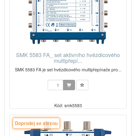
SMK 5583 FA_ set aktivního hvězdicového
multipřepí...
SMK 5583 FA je set hvězdicového multipřepínače pro...
Kód: smk5583
Doprodej se slevou