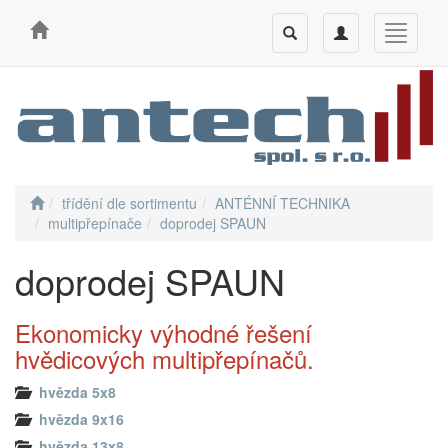
Toggle
Toggle
Toggle
search
navigation
navigati
třídění dle sortimentu
ANTÉNNÍ TECHNIKA
multipřepínače
doprodej SPAUN
doprodej SPAUN
Ekonomicky výhodné řešení
hvědicových multipřepínačů.
hvězda 5x8
hvězda 9x16
hvězda 13x8