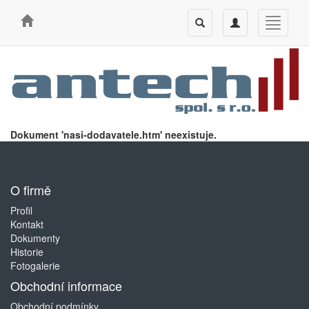
Toggle
Toggle
Toggle
search
navigation
navigati
Dokument 'nasi-dodavatele.htm' neexistuje.
O firmě
Profil
Kontakt
Dokumenty
Historie
Fotogalerie
Obchodní informace
Obchodní podmínky