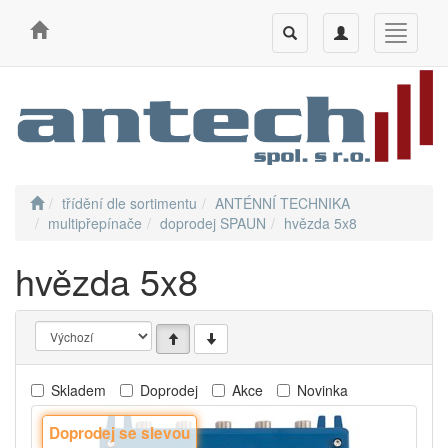
Toggle
Toggle
Toggle
search
navigation
navigati
třídění dle sortimentu
ANTÉNNÍ TECHNIKA
multipřepínače
doprodej SPAUN
hvězda 5x8
hvězda 5x8
Skladem
Doprodej
Akce
Novinka
Doprodej se slevou