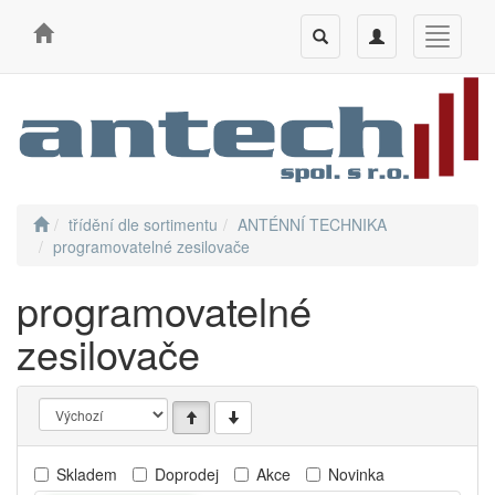
Toggle
Toggle
Toggle
search
navigation
navigati
třídění dle sortimentu
ANTÉNNÍ TECHNIKA
programovatelné zesilovače
programovatelné
zesilovače
Skladem
Doprodej
Akce
Novinka