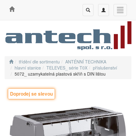
Toggle
Toggle
Toggle
search
navigation
navigati
třídění dle sortimentu
ANTÉNNÍ TECHNIKA
hlavní stanice
TELEVES_ série T0X
příslušenství
5072_ uzamykatelná plastová skříň s DIN lištou
Doprodej se slevou