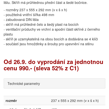
lištu. Skříň má průhlednou přední část a šedé bočnice.
- rozměry 237 x 555 x 292 mm (v x š x h)
- použitelná vnitřní šířka 498 mm
- zabudovaná DIN lišta
- skříň má průhledné čelo a šedý plast na bocích
- ventilační průduchy ve vrchní a spodní části skříně z černého
plastu
- skříň je uzamykatelná na obou bocích a dodávána se 4 klíči
- součástí jsou hmoždinky a šrouby pro upevnění na stěnu
Od 26.9. do vyprodání za jednotnou
cenu 990.- (sleva 52% z C1)
Technické parametry
rozměr
237 x 555 x 292 mm (v x š x h)